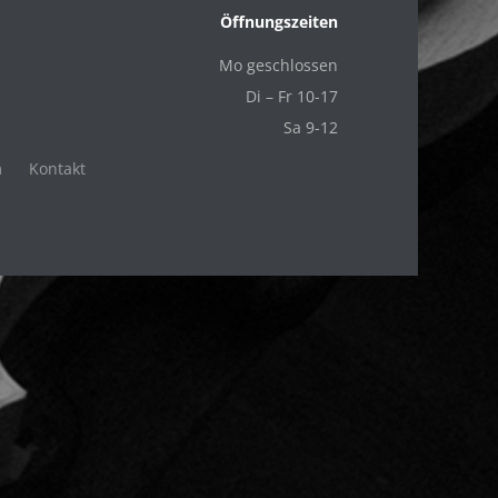
Öffnungszeiten
Mo geschlossen
Di – Fr 10-17
Sa 9-12
m
Kontakt