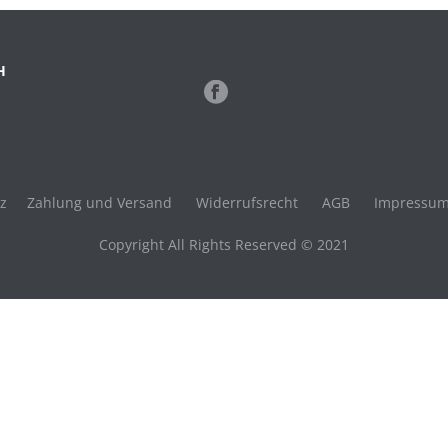
H
z
Zahlung und Versand
Widerrufsrecht
AGB
Impressu
Copyright All Rights Reserved © 2021