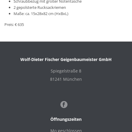
Schraubbezug mit großer Notentasche
2 gepolsterte Rucksackriemen
Maße: ca. 15x28x82 cm (HxBxL)
Preis: € 635
Wolf-Dieter Fischer Geigenbaumeister GmbH
Spiegelstraße 8
81241 München
Öffnungszeiten
Mo geschlossen