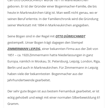
Carl Otto DÜRRSCHMIDT wurde 1871 in Markneukirchen
geboren. Er ist der Gründer einer Bogenmacher-Familie, die bis
heute in Markneukirchen tätig ist. Man weiß nicht genau, wo er
seinen Beruf erlernte. In der Familienchronik wird die Gründung
seiner Werkstatt mit 1894 in Markneukirchen angegeben.
Seine Bögen sind in der Regel mit
OTTO DÜRRSCHMIDT
gestempelt. Unser Bogen trägt dagegen den Stempel
ZIMMERMANN LEIPZIG,
einer bekannten Firma aus der Zeit von
1851 – ca. 1920.Zimmermann hatte Niederlassungen in ganz
Europa, nämlich in Moskau, St. Petersburg, Leipzig, London, Riga,
Berlin und auch in Markneukirchen. Für Zimmermann in Leipzig
haben viele der bekanntesten Bogenmacher aus der
Jahrhundertwende gearbeitet.
Der sehr gute Bogen ist aus bestem Fernambuk gearbeitet, er ist
eckig gehobelt und wiegt mit einer normalen Silberbewicklung 61
Gramm.